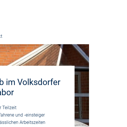
kt
b im Volksdorfer
abor
r Teilzeit
fahrene und -einsteiger
lässlichen Arbeitszeiten